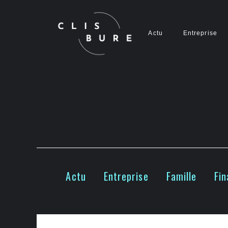
Aller
au
contenu
Actu
Entreprise
Actu
Entreprise
Famille
Fi