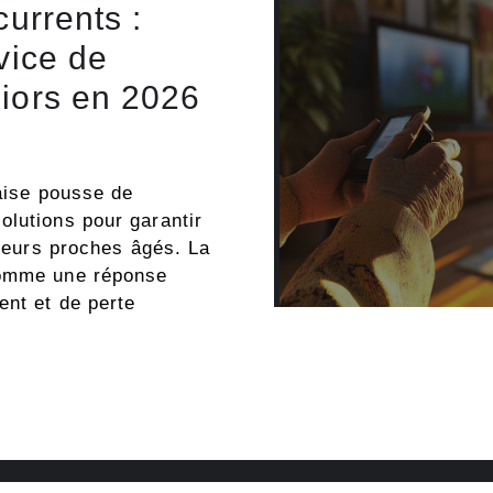
currents :
vice de
niors en 2026
çaise pousse de
olutions pour garantir
 leurs proches âgés. La
comme une réponse
ent et de perte