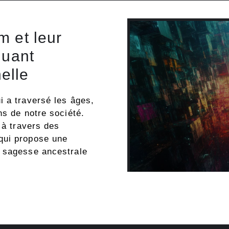
m et leur
luant
nelle
i a traversé les âges,
ns de notre société.
 à travers des
qui propose une
a sagesse ancestrale