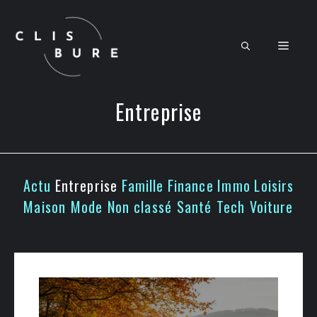
Aller
au
contenu
Men
Entreprise
Actu
Entreprise
Famille
Finance
Immo
Loisirs
Maison
Mode
Non classé
Santé
Tech
Voiture