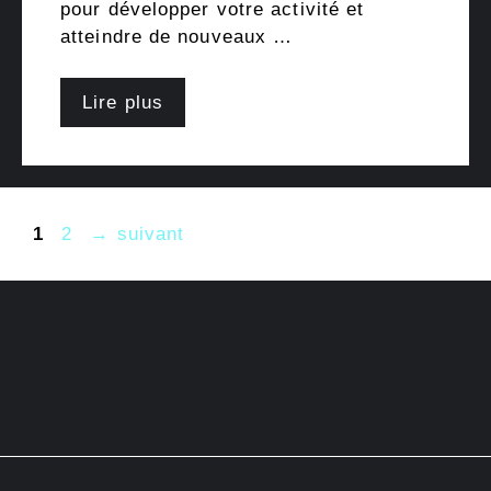
pour développer votre activité et
atteindre de nouveaux …
Lire plus
Page
Page
1
2
→
suivant