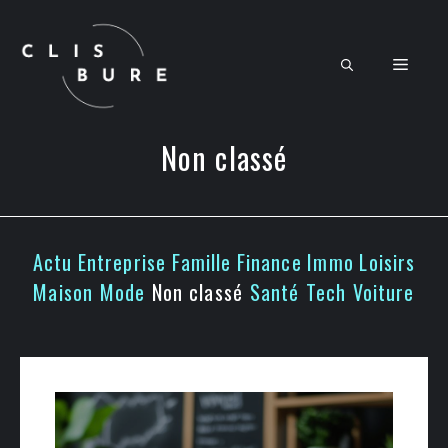
Aller
au
contenu
Men
Non classé
Actu
Entreprise
Famille
Finance
Immo
Loisirs
Maison
Mode
Non classé
Santé
Tech
Voiture