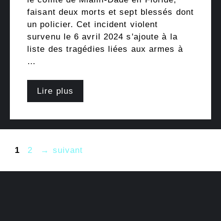
faisant deux morts et sept blessés dont
un policier. Cet incident violent
survenu le 6 avril 2024 s'ajoute à la
liste des tragédies liées aux armes à
…
Lire plus
Page
Page
1
2
→
suivant