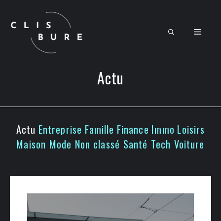
Aller
au
contenu
Men
Actu
Actu
Entreprise
Famille
Finance
Immo
Loisirs
Maison
Mode
Non classé
Santé
Tech
Voiture