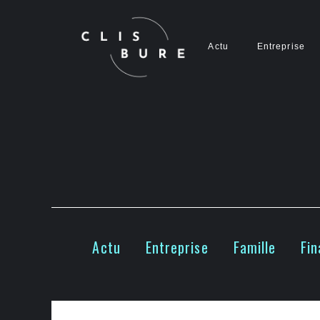
Aller
au
contenu
Actu
Entreprise
Actu
Entreprise
Famille
Fi