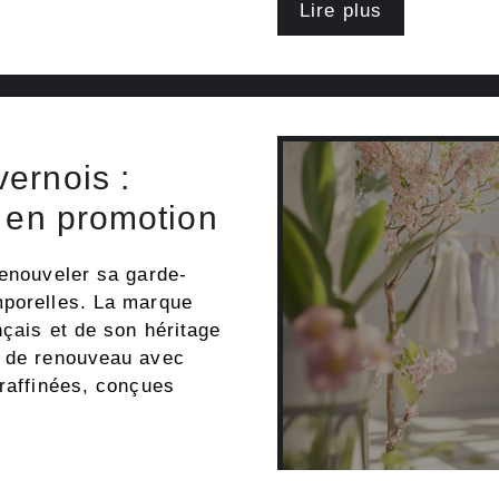
Lire plus
ernois :
e en promotion
renouveler sa garde-
mporelles. La marque
nçais et de son héritage
e de renouveau avec
 raffinées, conçues