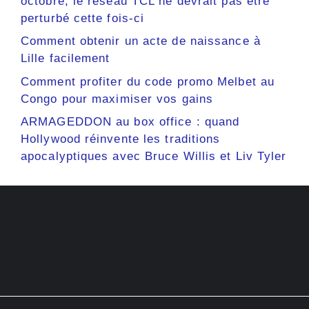
octobre, le réseau TCL ne devrait pas être
perturbé cette fois-ci
Comment obtenir un acte de naissance à
Lille facilement
Comment profiter du code promo Melbet au
Congo pour maximiser vos gains
ARMAGEDDON au box office : quand
Hollywood réinvente les traditions
apocalyptiques avec Bruce Willis et Liv Tyler