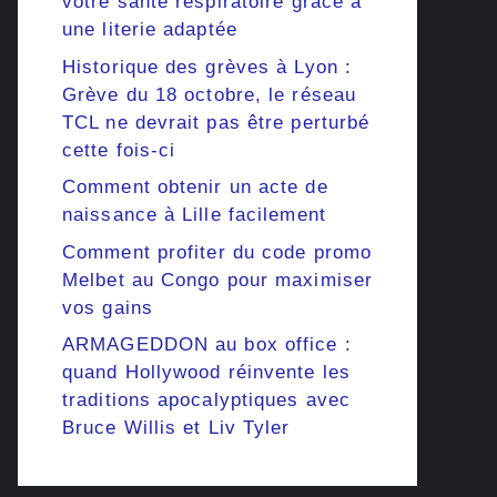
votre santé respiratoire grâce à
une literie adaptée
Historique des grèves à Lyon :
Grève du 18 octobre, le réseau
TCL ne devrait pas être perturbé
cette fois-ci
Comment obtenir un acte de
naissance à Lille facilement
Comment profiter du code promo
Melbet au Congo pour maximiser
vos gains
ARMAGEDDON au box office :
quand Hollywood réinvente les
traditions apocalyptiques avec
Bruce Willis et Liv Tyler