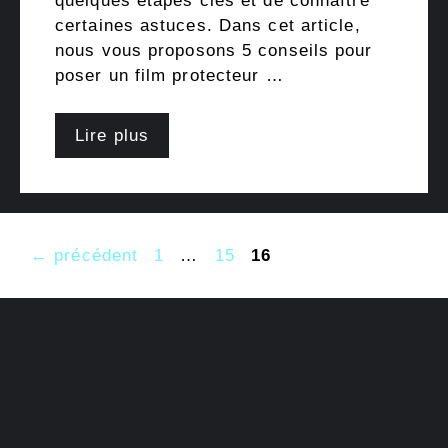
quelques étapes clés et de connaître
certaines astuces. Dans cet article,
nous vous proposons 5 conseils pour
poser un film protecteur …
Lire plus
Page
Page
Page
←
précédent
1
…
15
16