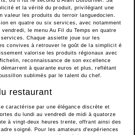
is, où il fut le second d'Alain Dutournier. Sa
icité et la vérité du produit, privilégiant une
en valeur les produits du terroir languedocien.
sion en quatre ou six services, avec notamment
u vendredi, le menu Au Fil du Temps en quatre
 services. Chaque assiette joue sur les
es convives à retrouver le goût de la simplicit é
lissement valorise les produits régionaux avec
e Michelin, reconnaissance de son excellence
démarrent à quarante euros et plus, reflétant
ussillon sublimés par le talent du chef.
du restaurant
 caractérise par une élégance discrète et
ortes du lundi au vendredi de midi à quatorze
te à vingt-deux heures trente, offrant ainsi des
cadre soigné. Pour les amateurs d'expériences