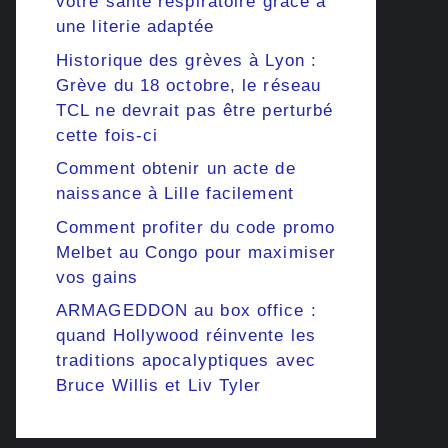
votre santé respiratoire grâce à
une literie adaptée
Historique des grèves à Lyon :
Grève du 18 octobre, le réseau
TCL ne devrait pas être perturbé
cette fois-ci
Comment obtenir un acte de
naissance à Lille facilement
Comment profiter du code promo
Melbet au Congo pour maximiser
vos gains
ARMAGEDDON au box office :
quand Hollywood réinvente les
traditions apocalyptiques avec
Bruce Willis et Liv Tyler